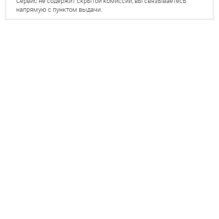
Сервис не содержит скрытой комиссии, вы связываетесь
напрямую с пунктом выдачи.